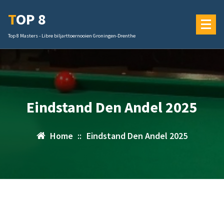
Ga
TOP 8
naar
de
Top 8 Masters - Libre biljarttoernooien Groningen-Drenthe
inhoud
Eindstand Den Andel 2025
Home
::
Eindstand Den Andel 2025